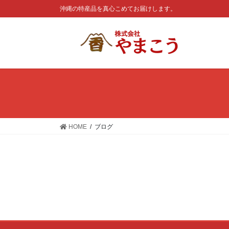
コ
ナ
沖縄の特産品を真心こめてお届けします。
ン
ビ
テ
ゲ
ン
ー
ツ
シ
に
ョ
移
ン
動
に
移
動
HOME
ブログ