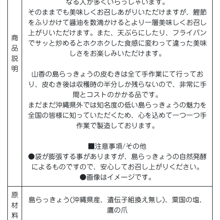
なる人が多くいらっしゃいます。
そのままでも美味しくお召しあがりいただけますが、鰹節
をふりかけて醤油を数滴かけるとより一層美味しくお召し
上がりいただけます。また、天ぷらにしたり、フライパン
商
でサッと炒めるとホクホクした食感に変わって違った美味
品
しさをお楽しみいただけます。
説
明
山香の島らっきょうの皮むきは全て手作業にて行ってお
り、皮むき後は収穫時の半分しか残らないので、非常に手
間とコストのかかる品です。
まだまだ沖縄県外では知名度の低い島らっきょうの魅力を
全国の皆様に知っていただくため、心を込めて一つ一つ手
作業で製造しております。
■注意事項/その他
●袋が膨張する事がありますが、島らっきょうの自然発酵
によるものですので、安心してお召し上がりください。
●画像はイメージです。
原
島らっきょう(沖縄県産、遺伝子組換え無し)、粟国の塩、
材
鷹の爪
料