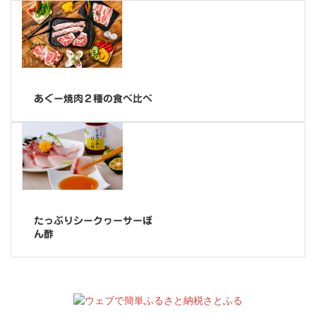
あぐー焼肉２種の食べ比べ
たっぷりシークヮーサーぽ
ん酢