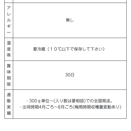
ア
レ
ル
無し
ギ
ー
温
度
要冷蔵（１０℃以下で保存して下さい）
帯
賞
味
30日
期
限
通
販
・300ｇ単位～(入り数は要相談)での全国発送。
実
・出荷時期4月ごろ～8月ごろ(梅雨時期収穫量変動あり)
績